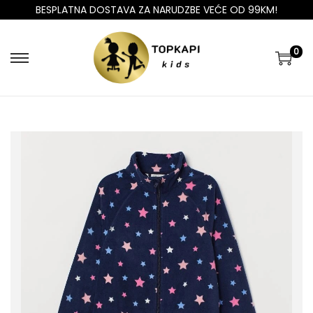
BESPLATNA DOSTAVA ZA NARUDZBE VEĆE OD 99KM!
0