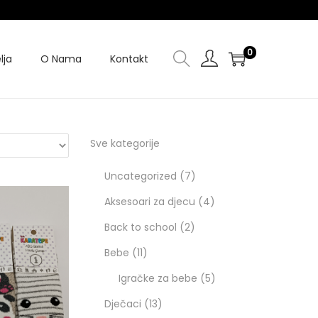
0
lja
O Nama
Kontakt
Sve kategorije
Uncategorized
7
Aksesoari za djecu
4
Back to school
2
Bebe
11
Igračke za bebe
5
Dječaci
13