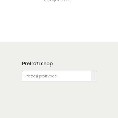
Djevojčice
22
Pretraži shop