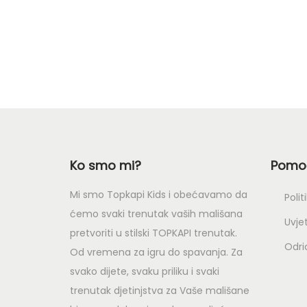
Ko smo mi?
Pomoć
Mi smo Topkapi Kids i obećavamo da
Polit
ćemo svaki trenutak vaših mališana
Uvjet
pretvoriti u stilski TOPKAPI trenutak.
Odri
Od vremena za igru do spavanja. Za
svako dijete, svaku priliku i svaki
trenutak djetinjstva za Vaše mališane