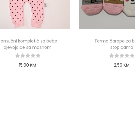
Pamučni kompletić za bebe
Termo čarape za b
djevojčice sa mašnom
stopicama
15,00
KM
2,50
KM
Select options
Select opti