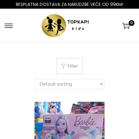
BESPLATNA DOSTAVA ZA NARUDZBE VEĆE OD 99KM!
0
Filter