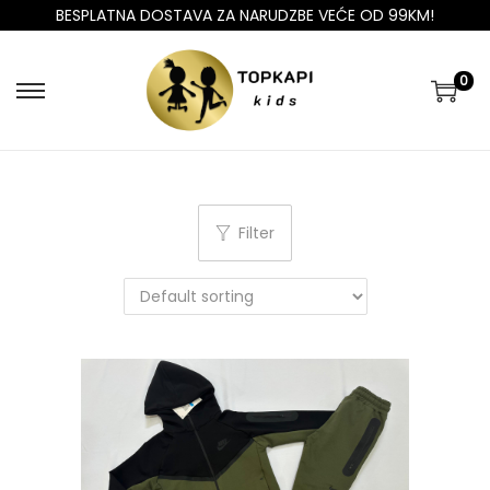
BESPLATNA DOSTAVA ZA NARUDZBE VEĆE OD 99KM!
0
Filter