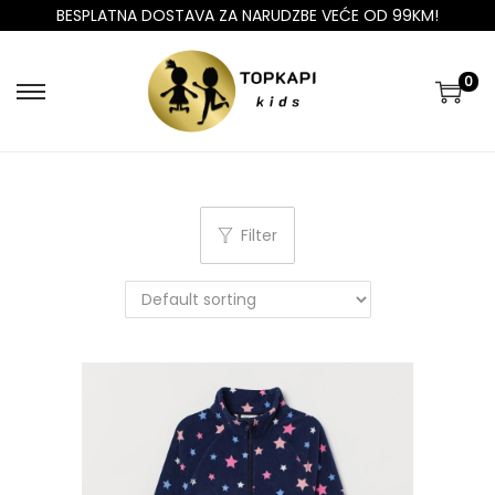
BESPLATNA DOSTAVA ZA NARUDZBE VEĆE OD 99KM!
0
Filter