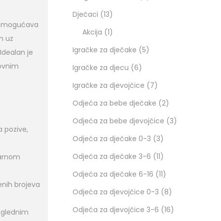
Dječaci
13
i omogućava
Akcija
1
m uz
Igračke za dječake
5
Idealan je
novnim
Igračke za djecu
6
Igračke za djevojčice
7
Odjeća za bebe dječake
2
Odjeća za bebe djevojčice
3
 pozive,
Odjeća za dječake 0-3
3
Odjeća za dječake 3-6
11
varnom
Odjeća za dječake 6-16
11
enih brojeva
Odjeća za djevojčice 0-3
8
Odjeća za djevojčice 3-6
16
reglednim