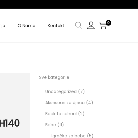
0
lja
O Nama
Kontakt
Sve kategorije
Uncategorized
7
Aksesoari za djecu
4
Back to school
2
 H140
Bebe
11
Igračke za bebe
5