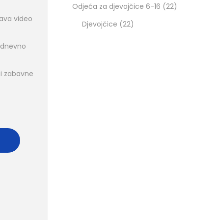
Odjeća za djevojčice 6-16
22
ava video
Djevojčice
22
odnevno
 i zabavne