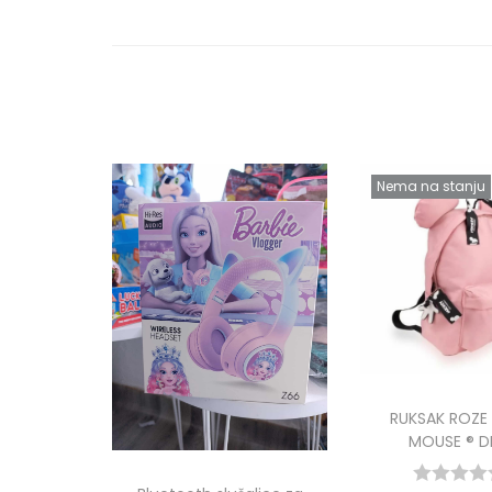
Nema na stanju
RUKSAK ROZE
MOUSE ® D