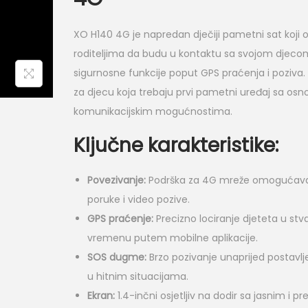
XO H140 4G je napredan dječiji pametni sat koj
roditeljima da budu u kontaktu sa svojom djeco
sigurnosne funkcije poput GPS praćenja i poziva. 
za djecu koja trebaju prvi pametni uređaj sa os
komunikacijskim mogućnostima.
Ključne karakteristike:
Povezivanje:
Podrška za 4G mreže omogućava
poruke i video pozive.
GPS praćenje:
Precizno lociranje djeteta u st
vremenu putem mobilne aplikacije.
SOS dugme:
Brzo pozivanje unaprijed postavlj
u hitnim situacijama.
Ekran:
1.4-inčni osjetljiv na dodir sa jasnim i p