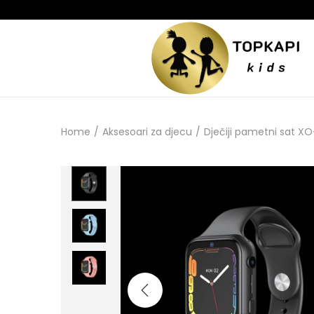
Home
/
Aksesoari za djecu
/
Dječiji pametni sat X