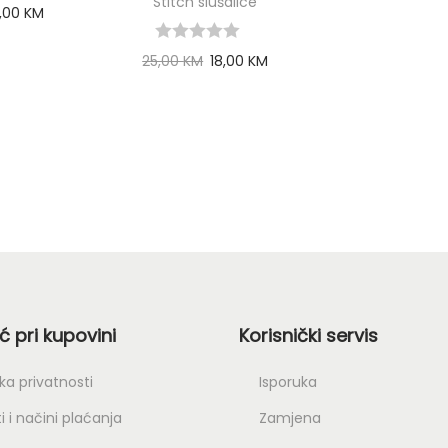
Stitch slušalice
,00
KM
more
25,00
KM
18,00
KM
Add to cart
 pri kupovini
Korisnički servis
ika privatnosti
Isporuka
i i načini plaćanja
Zamjena