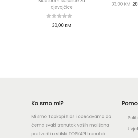
Bluetooth slušalice za
33,00
KM
28
djevojčice
Read 
30,00
KM
Add to cart
Ko smo mi?
Pomoć
Mi smo Topkapi Kids i obećavamo da
Polit
ćemo svaki trenutak vaših mališana
Uvjet
pretvoriti u stilski TOPKAPI trenutak.