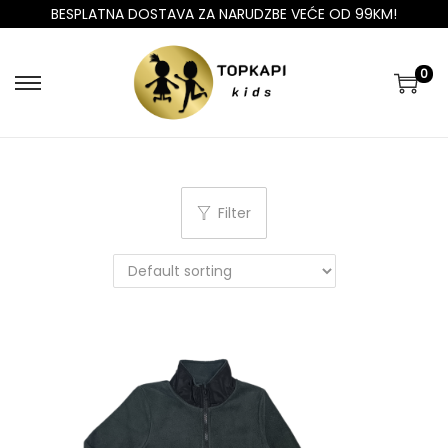
BESPLATNA DOSTAVA ZA NARUDZBE VEĆE OD 99KM!
0
Filter