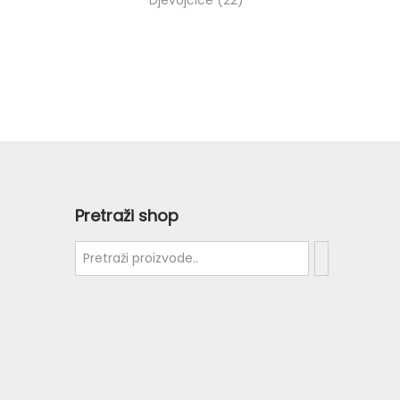
Djevojčice
22
Pretraži shop