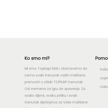
Ko smo mi?
Pomoć
Mi smo Topkapi Kids i obećavamo da
Polit
ćemo svaki trenutak vaših mališana
Uvjet
pretvoriti u stilski TOPKAPI trenutak.
Odri
Od vremena za igru do spavanja. Za
svako dijete, svaku priliku i svaki
trenutak djetinjstva za Vaše mališane