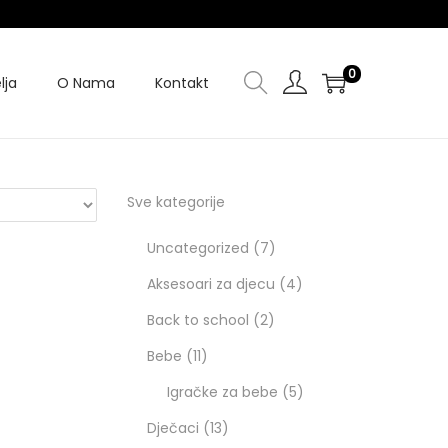
0
lja
O Nama
Kontakt
Sve kategorije
Uncategorized
7
Aksesoari za djecu
4
Back to school
2
Bebe
11
Igračke za bebe
5
Dječaci
13