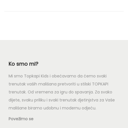
o
n
Ko smo mi?
Mi smo Topkapi Kids i obećavamo da ćemo svaki
trenutak vaših mališana pretvoriti u stilski TOPKAPI
trenutak. Od vremena za igru do spavanja. Za svako
dijete, svaku priliku i svaki trenutak djetinjstva za Vaše
mališane biramo udobnu i modernu odjeću.
Povežimo se