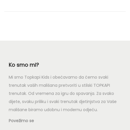
o
n
Ko smo mi?
Mi smo Topkapi Kids i obećavamo da ćemo svaki
trenutak vaših mališana pretvoriti u stilski TOPKAPI
trenutak. Od vremena za igru do spavanja. Za svako
dijete, svaku priliku i svaki trenutak djetinjstva za Vaše
mališane biramo udobnu i modernu odjeću.
Povežimo se