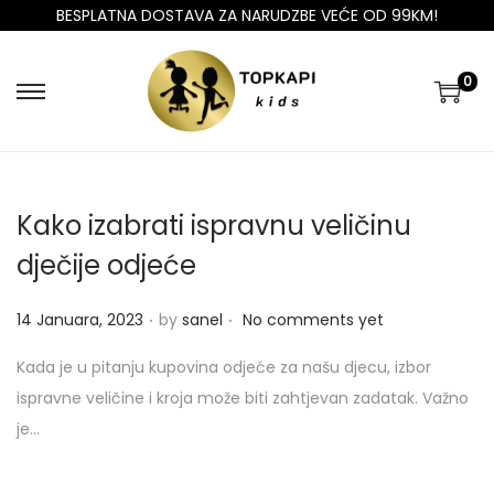
BESPLATNA DOSTAVA ZA NARUDZBE VEĆE OD 99KM!
0
Kako izabrati ispravnu veličinu
dječije odjeće
.
.
P
14 Januara, 2023
by
sanel
No comments yet
o
Kada je u pitanju kupovina odjeće za našu djecu, izbor
s
ispravne veličine i kroja može biti zahtjevan zadatak. Važno
t
je…
e
d