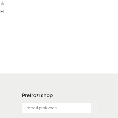
KM
options
Pretraži shop