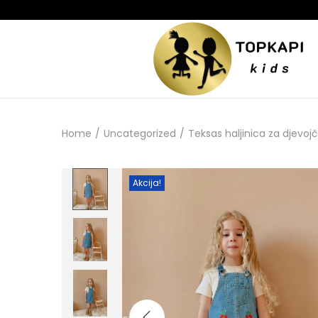
Home
/
Uncategorized
/
Teksas haljinica za djevoj
Akcija!