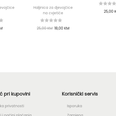
evojčice
Haljinica za djevojčice
25,00
o
na cvjetiće
Select 
M
25,00
KM
18,00
KM
ptions
Select options
 pri kupovini
Korisnički servis
ika privatnosti
Isporuka
i i načini plaćanja
Zamjena