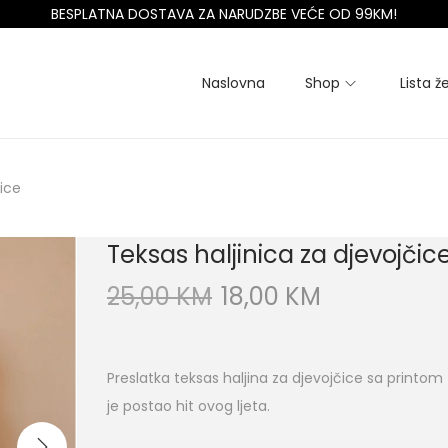
BESPLATNA DOSTAVA ZA NARUDZBE VEĆE OD 99KM!
Naslovna
Shop
Lista že
čice
Teksas haljinica za djevojčic
25,00
KM
18,00
KM
Preslatka teksas haljina za djevojčice sa printom t
je postao hit ovog ljeta.