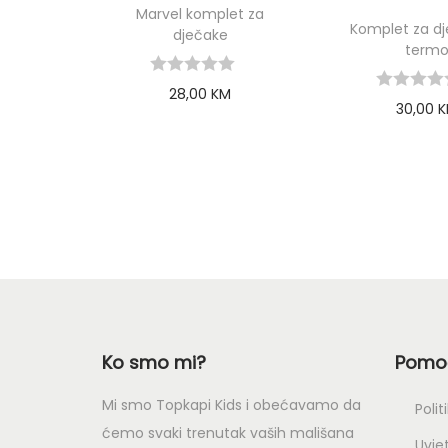
Marvel komplet za
Komplet za dj
dječake
term
28,00
KM
30,00
K
Select options
Select o
Ko smo mi?
Pomoć
Mi smo Topkapi Kids i obećavamo da
Polit
ćemo svaki trenutak vaših mališana
Uvjet