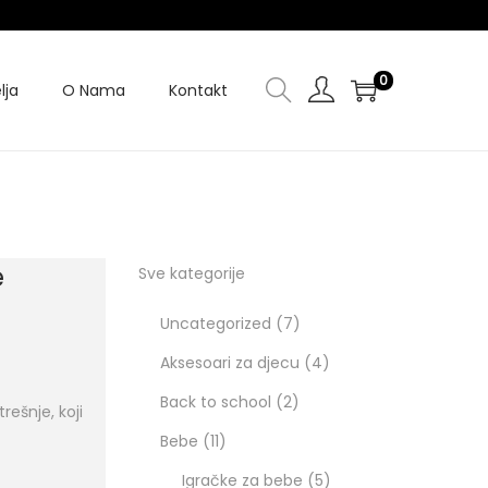
0
lja
O Nama
Kontakt
e
Sve kategorije
Uncategorized
7
Aksesoari za djecu
4
Back to school
2
rešnje, koji
Bebe
11
Igračke za bebe
5